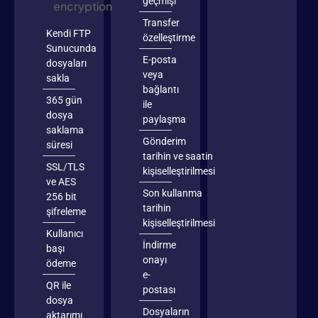
geçmişi
encryption
Transfer
Kendi FTP
özelleştirme
Sunucunda
E-posta
dosyaları
veya
sakla
bağlantı
365 gün
ile
dosya
paylaşma
saklama
Gönderim
süresi
tarihin ve saatin
SSL/TLS
kişiselleştirilmesi
ve AES
Son kullanma
256 bit
tarihin
şifreleme
kişiselleştirilmesi
Kullanıcı
İndirme
başı
onayı
ödeme
e-
QR ile
postası
dosya
Dosyaların
aktarımı