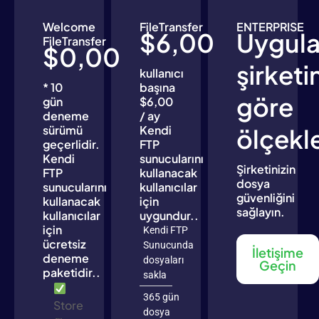
Welcome
FileTransfer
ENTERPRISE
$6,00
Uygul
FileTransfer
$0,00
şirketi
kullanıcı
* 10
başına
göre
gün
$6,00
deneme
/ ay
sürümü
Kendi
ölçekle
geçerlidir.
FTP
Kendi
sunucularını
Şirketinizin
FTP
kullanacak
dosya
sunucularını
kullanıcılar
güvenliğini
kullanacak
için
sağlayın.
kullanıcılar
uygundur..
için
Kendi FTP
ücretsiz
Sunucunda
İletişime
deneme
dosyaları
Geçin
paketidir..
sakla
365 gün
Store
dosya