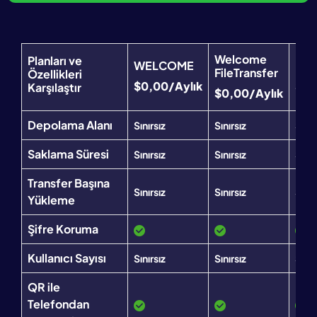
Welcome
Planları ve
WELCOME
File
FileTransfer
Özellikleri
$0,00/Aylık
$6,
Karşılaştır
$0,00/Aylık
Depolama Alanı
Sınırsız
Sınırsız
Sınır
Saklama Süresi
Sınırsız
Sınırsız
Sınır
Transfer Başına
Sınırsız
Sınırsız
Sınır
Yükleme
Şifre Koruma
Kullanıcı Sayısı
Sınırsız
Sınırsız
Sınır
QR ile
Telefondan