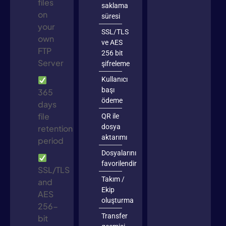
files
saklama
on
süresi
your
SSL/TLS
own
ve AES
FTP
256 bit
Server
şifreleme
Kullanıcı
başı
365
ödeme
days
file
QR ile
dosya
retention
aktarımı
period
Dosyalarını
favorilendir
SSL/TLS
Takım /
and
Ekip
AES
oluşturma
256-
Transfer
bit