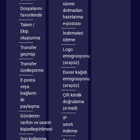
süresi
Dosyalarını
dolmadan
favorilendir
hatırlatma
e-postası
Takım /
Ekip
İndirmeleri
oluşturma
izleme
Transfer
Logo
geçmişi
entegrasyonu
(arayüz)
Transfer
özelleştirme
Duvar kağıdı
entegrasyonu
E-posta
(arayüz)
veya
bağlantı
Çift kimlik
ile
doğrulama
paylaşma
(e-mail)
Gönderim
IP
tarihin ve saatin
sınırlı
kişiselleştirilmesi
indirme
Son kullanma