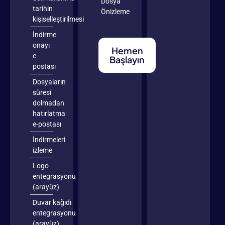
Dosya
tarihin
Önizleme
kişiselleştirilmesi
İndirme
onayı
Hemen
e-
Başlayın
postası
Dosyaların
süresi
dolmadan
hatırlatma
e-postası
İndirmeleri
izleme
Logo
entegrasyonu
(arayüz)
Duvar kağıdı
entegrasyonu
(arayüz)