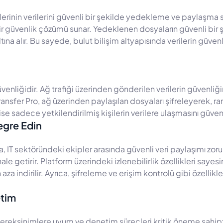
rilerinin verilerini güvenli bir şekilde yedekleme ve paylaşma 
 bir güvenlik çözümü sunar. Yedeklenen dosyaların güvenli bir 
ına alır. Bu sayede, bulut bilişim altyapısında verilerin güvenl
güvenliğidir. Ağ trafiği üzerinden gönderilen verilerin güvenliğ
ansfer Pro, ağ üzerinden paylaşılan dosyaları şifreleyerek, ra
se sadece yetkilendirilmiş kişilerin verilere ulaşmasını güvence
egre Edin
IT sektöründeki ekipler arasında güvenli veri paylaşımı zorun
ale getirir. Platform üzerindeki izlenebilirlik özellikleri say
n aza indirilir. Ayrıca, şifreleme ve erişim kontrolü gibi özellik
etim
 gereksinimlere uyum ve denetim süreçleri kritik öneme sahipt