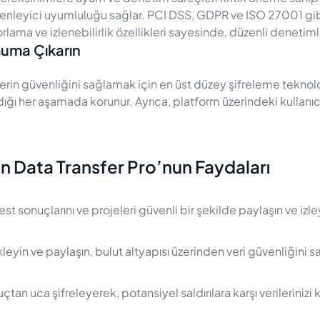
zenleyici uyumluluğu sağlar. PCI DSS, GDPR ve ISO 27001 gib
lama ve izlenebilirlik özellikleri sayesinde, düzenli denetiml
imuma Çıkarın
erin güvenliğini sağlamak için en üst düzey şifreleme teknoloji
ldığı her aşamada korunur. Ayrıca, platform üzerindeki kullanıcı 
çin Data Transfer Pro’nun Faydaları
st sonuçlarını ve projeleri güvenli bir şekilde paylaşın ve izle
kleyin ve paylaşın, bulut altyapısı üzerinden veri güvenliğini s
tan uca şifreleyerek, potansiyel saldırılara karşı verilerinizi