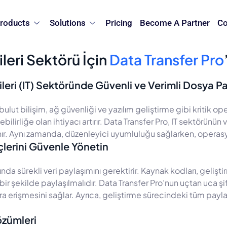
roducts
Solutions
Pricing
Become A Partner
Co
ileri Sektörü İçin
Data Transfer Pro
jileri (IT) Sektöründe Güvenli ve Verimli Dosya P
, bulut bilişim, ağ güvenliği ve yazılım geliştirme gibi kritik o
ilirliğe olan ihtiyacı artırır. Data Transfer Pro, IT sektörünün 
ır. Aynı zamanda, düzenleyici uyumluluğu sağlarken, operasyone
çlerini Güvenle Yönetin
ında sürekli veri paylaşımını gerektirir. Kaynak kodları, geliş
ir şekilde paylaşılmalıdır. Data Transfer Pro’nun uçtan uca şifre
ara erişmesini sağlar. Ayrıca, geliştirme sürecindeki tüm paylaş
özümleri