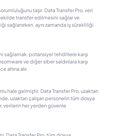
sorumluluğunu taşır. Data Transfer Pro, veri
şekilde transfer edilmesini sağlar ve
iği sağlanırken, aynı zamanda iş sürekliliği
ini sağlamak, potansiyel tehditlere karşı
nsomware ve diğer siber saldırılara karşı
 altına alır.
lu hale gelmiştir. Data Transfer Pro, uzaktan
esinde, uzaktan çalışan personelin tüm dosya
ler, verilerin her yerden güvenle
ir. Data Transfer Pro, tüm dosya