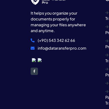
It helps you organize your
Tr
documents properly for
managing your files anywhere
and anytime.
P
(+90) 543 342 62 66
P
info@dataransferpro.com
Tr
P
P
Tr