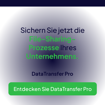
Sichern Sie jetzt die
File-Sharing-
Prozesse
Ihres
Unternehmens.
DataTransfer Pro
Entdecken Sie DataTransfer Pro