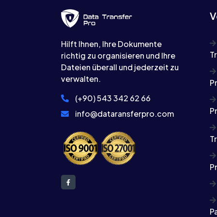
V
Hilft Ihnen, Ihre Dokumente
T
richtig zu organisieren und Ihre
Dateien überall und jederzeit zu
verwalten.
P
(+90) 543 342 62 66
P
info@dataransferpro.com
T
P
P