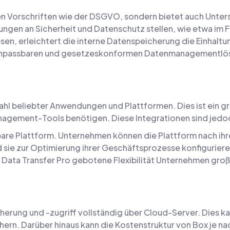
len Vorschriften wie der DSGVO, sondern bietet auch Unter
ungen an Sicherheit und Datenschutz stellen, wie etwa im
sen, erleichtert die interne Datenspeicherung die Einha
nen anpassbaren und gesetzeskonformen Datenmanagementlös
ahl beliebter Anwendungen und Plattformen. Dies ist ein gr
agement-Tools benötigen. Diese Integrationen sind jedoch
sbare Plattform. Unternehmen können die Plattform nach ihr
sie zur Optimierung ihrer Geschäftsprozesse konfiguriere
n Data Transfer Pro gebotene Flexibilität Unternehmen groß
herung und -zugriff vollständig über Cloud-Server. Dies ka
rn. Darüber hinaus kann die Kostenstruktur von Box je 